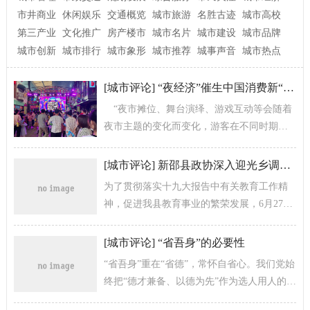
市井商业
休闲娱乐
交通概览
城市旅游
名胜古迹
城市高校
第三产业
文化推广
房产楼市
城市名片
城市建设
城市品牌
城市创新
城市排行
城市象形
城市推荐
城事声音
城市热点
[
城市评论
]
“夜经济”催生中国消费新“夜”态
“夜市摊位、舞台演绎、游戏互动等会随着
夜市主题的变化而变化，游客在不同时期前
来总能找到新意。”社会山文旅港市场总监韩
旭说，“自今年‘五一’期间夜市开...
[
城市评论
]
新邵县政协深入迎光乡调研边远乡镇教育现状
为了贯彻落实十九大报告中有关教育工作精
神，促进我县教育事业的繁荣发展，6月27
日，县政协文教卫体和文史委深入迎光乡调
研边远乡镇教育现状，迎光乡党委书记...
[
城市评论
]
“省吾身”的必要性
“省吾身”重在“省德”，常怀自省心。我们党始
终把“德才兼备、以德为先”作为选人用人的重
要标准，这不仅是政府工作的需求，更是基