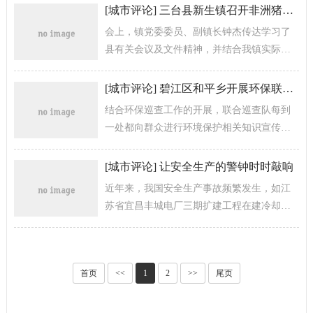
党员的学习教育，只有...
[
城市评论
]
三台县新生镇召开非洲猪瘟疫病防控工作会议
会上，镇党委委员、副镇长钟杰传达学习了
县有关会议及文件精神，并结合我镇实际，
就扎实做好我镇辖区内非洲猪瘟疫情防控工
作做了安排部署。
[
城市评论
]
碧江区和平乡开展环保联合巡查工作
结合环保巡查工作的开展，联合巡查队每到
一处都向群众进行环境保护相关知识宣传。
强化宣传引导，使辖区内群众按照环境保护
的相关要求自觉参与到其中，营造“人人...
[
城市评论
]
让安全生产的警钟时时敲响
近年来，我国安全生产事故频繁发生，如江
苏省宜昌丰城电厂三期扩建工程在建冷却塔
施工平台倒塌，造成74人死亡；内蒙古赤峰
煤矿爆炸事故造成32人死亡，...
首页
<<
1
2
>>
尾页