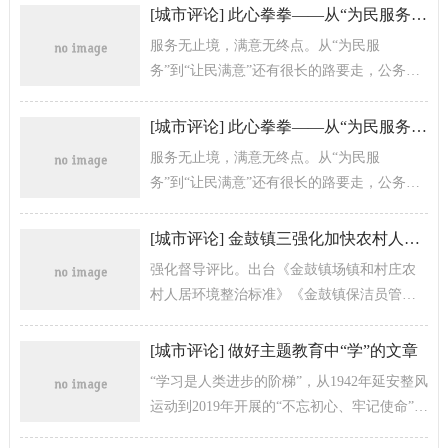
于人才的基本底线。
[
城市评论
]
此心拳拳——从“为民服务”到“让民满意”
服务无止境，满意无终点。从“为民服
务”到“让民满意”还有很长的路要走，公务员
应立足本职，结合当前工作，在扎实推进“为
民服务”基础上，把“让民满意”作为...
[
城市评论
]
此心拳拳——从“为民服务”到“让民满意”
服务无止境，满意无终点。从“为民服
务”到“让民满意”还有很长的路要走，公务员
应立足本职，结合当前工作，在扎实推进“为
民服务”基础上，把“让民满意”作为...
[
城市评论
]
金鼓镇三强化加快农村人居环境整治
强化督导评比。出台《金鼓镇场镇和村庄农
村人居环境整治标准》《金鼓镇保洁员管理
制度》等规范性文件5个，在13个村居聘请义
务督导员15名。
[
城市评论
]
做好主题教育中“学”的文章
“学习是人类进步的阶梯”，从1942年延安整风
运动到2019年开展的“不忘初心、牢记使命”主
题教育活动，一直以来，共产党都十分重视