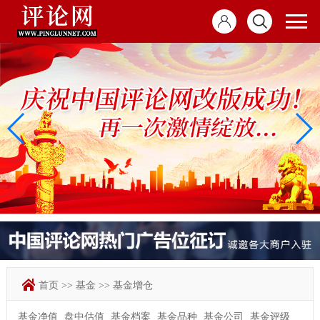
首页
>>
基金
>>
基金增仓
基金净值
盘中估值
基金档案
基金品种
基金公司
基金评级