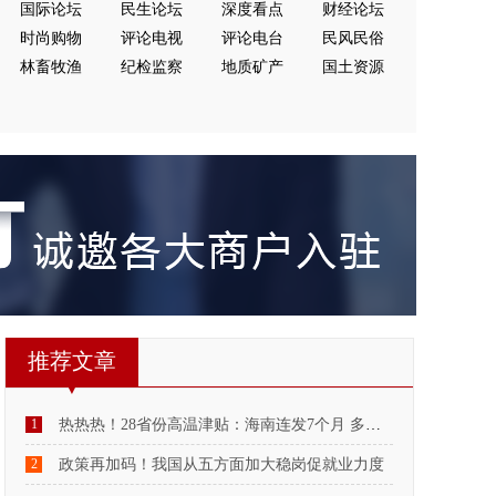
国际论坛
民生论坛
深度看点
财经论坛
时尚购物
评论电视
评论电台
民风民俗
林畜牧渔
纪检监察
地质矿产
国土资源
推荐文章
1
热热热！28省份高温津贴：海南连发7个月 多地月标准300元
2
政策再加码！我国从五方面加大稳岗促就业力度