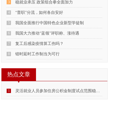
3
稳就业承压 政策组合拳全面加力
4
“普职”分流，如何各自安好
5
我国全面推行中国特色企业新型学徒制
6
我国大力推动“蓝领”评职称、涨待遇
7
复工后感染疫情算工伤吗？
8
错时延时工作制当为可行
热点文章
1
灵活就业人员参加住房公积金制度试点范围稳步扩大