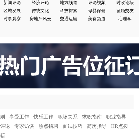
新闻评论
经济评论
地方频道
评论视频
时政论坛
区域发展
传统文化
科技探索
母婴保健
征婚交友
时事观察
房地产风云
交通运输
美食频道
心理学
则
享受工作
快乐工作
职场关系
求职指南
职业指导
评论
专家访谈
热点招聘
面试技巧
简历指导
HR点拨
籍