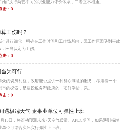
“白领”执行两套不同的职业能力评价体系，二者互不相通。
9 点击：
0
情算工伤吗？
认定”进行细化，明确在工作时间和工作场所内，因工作原因受到事故
形，应当认定为工伤。
7 点击：
0
制当为可行
群众的切身利益，政府能否提供一种群众满意的服务，考虑着一个
市的探索，是建设服务型政府的一项好举措，采...
9 点击：
0
期间遇极端天气 企事业单位可弹性上班
1月15日，将滚动预测未来7天空气质量。APEC期间，如果遇到极端
业单位可结合实际实行弹性上下班。