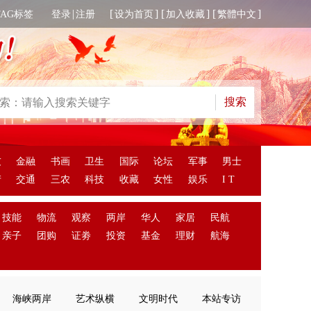
|
[
] [
] [
]
TAG标签
登录
注册
设为首页
加入收藏
繁體中文
友
金融
书画
卫生
国际
论坛
军事
男士
产
交通
三农
科技
收藏
女性
娱乐
I T
技能
物流
观察
两岸
华人
家居
民航
亲子
团购
证劵
投资
基金
理财
航海
海峡两岸
艺术纵横
文明时代
本站专访