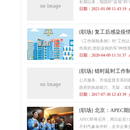
长期以来，我国对“蓝领”和
日期：2021-01-08 11:43:1
[
职场
]
复工后感染疫
《工伤保险条例》对“工伤
伤害的;患职业病的等7种情
日期：2020-04-09 11:51:3
[
职场
]
错时延时工作
公共服务、市场监督关系到
政府的执政能力。无疑，成都
日期：2017-07-30 12:43:3
[
职场
]
北京：APEC
APEC即将召开，周日起至1
不利气象条件时，全市企事