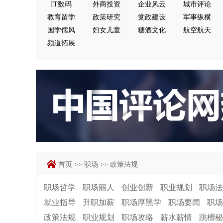
IT数码
外商投资
企业风云
城市评论
教育留学
政策研究
党政建设
军事纵横
国学儒风
妇女儿童
糖酒文化
航空航天
频道拓展
首页
>>
职场
>>
政策法规
职场哲学
职场丽人
创业创新
职业规划
职场法
就业指导
升职加薪
职场厚黑学
职场要闻
职场
政策法规
职业规划
职场攻略
薪水薪情
跳槽秘