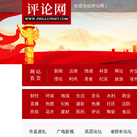
欢迎光临评论网！
新闻
法律
情感
科普
网论
外
网 站
首 页
理论
时尚
美食
纪实
旅游
读
财经
环保
地域
生活
音乐
水利
商业
直播
热图
纪检
摄影
热播
社区
边防
民俗
花卉
建材
医药
评论
陶瓷
食品
市县巡礼
广电影视
高层论坛
省部长论坛