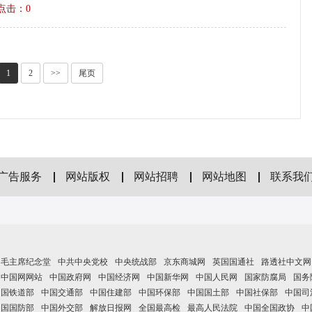
1 点击：
0
1
2
>>
尾页
广告服务
网站版权
网站招聘
网站地图
联系我
毛主席纪念堂
中共中央党校
中央统战部
京东商城网
英国国通社
路透社中文网
中国网网站
中国政府网
中国经济网
中国新华网
中国人民网
国家防腐局
国务
中国铁道部
中国交通部
中国住建部
中国环保部
中国国土部
中国社保部
中国司
中国国防部
中国外交部
解放日报网
全国最高检
最高人民法院
中国全国政协
中