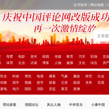
|
|
证书查询
网站地图
交
母婴
电影
老年
校园
传媒
教育
汽车
职场
交
书
体育
企业
访谈
博客
人物
健康
文化
综合
房
民生
时政
博览
电视
播客
气象
廉政
研究
社会
幼教
国学
视频
留学
探索
记录
能源
党务
宏观
家电
地方
国防
消防
安监
黄页
港澳
理论探索
强国论坛
风云人物
中评音乐
小康中国