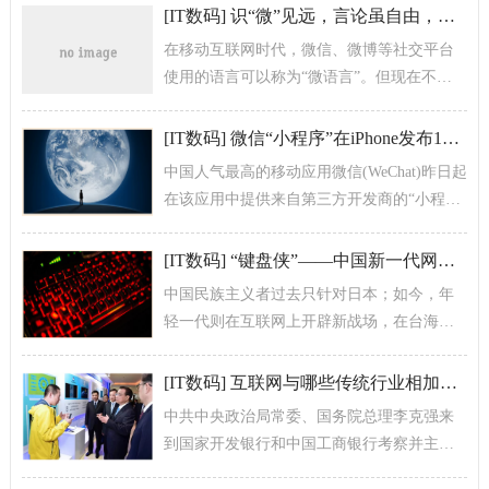
[
IT数码
]
识“微”见远，言论虽自由，也须谨言慎行
在移动互联网时代，微信、微博等社交平台
使用的语言可以称为“微语言”。但现在不
少“微语言”呈现低俗化倾向，对人们带来很多
负面影响。因此，我们既要适应并发...
[
IT数码
]
微信“小程序”在iPhone发布10周年之际上线
中国人气最高的移动应用微信(WeChat)昨日起
在该应用中提供来自第三方开发商的“小程
序”。用户现在无需离开微信平台，就可以预
订滴滴(Didi)的拼车...
[
IT数码
]
“键盘侠”——中国新一代网络民族主义者
中国民族主义者过去只针对日本；如今，年
轻一代则在互联网上开辟新战场，在台海、
中美关系等问题上发声。
[
IT数码
]
互联网与哪些传统行业相加，听总理怎么说
中共中央政治局常委、国务院总理李克强来
到国家开发银行和中国工商银行考察并主持
召开座谈会。李克强说，要支持金融创新和