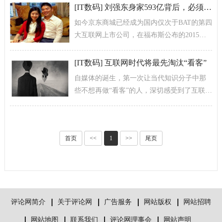
扩大对外开放。积极发展“互联网+金融...
[
IT数码
]
刘强东身家593亿背后，必须感谢这三个漂亮女孩
如今京东商城已经成为国内仅次于BAT的第四
大互联网上市公司，在福布斯公布的2015年
华人富豪榜中，刘强东以74亿美金（约合459
亿人民币）身价，位居排...
[
IT数码
]
互联网时代将最先淘汰“看客”
自媒体的诞生，第一次让当代知识分子中那
些不想再做“看客”的人，深切感受到了互联网
强大的行动力量和掌握自己命运的可能。
首页
<<
1
>>
尾页
评论网简介
关于评论网
广告服务
网站版权
网站招聘
网站地图
联系我们
评论网理事会
网站声明