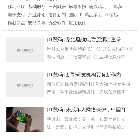
移动互联
基础服务
三网融合
病毒播报
会议活动
IT精英
电子支付
产业评论
硬件新闻
国际IT
精品策划
IT情感
硅谷新星
安防杀毒
办公软件
应用软件
[
IT数码
]
整治骚扰电话还须出重拳
针对民众反映强烈的“95”“96”开头号码的骚扰
电话问题，工信部印发《工业和信息化部关
于加强呼叫中心业务管理的通知》，部署进
一步加大对骚扰电话的整治力...
[
IT数码
]
新型研发机构要有新作为
新型研发机构是顺应科技革命和产业变革的
产物，对于盘活创新资源，实现创新链条的
有机重组，提升国家创新体系的整体效能，
具有重要的意义。
[
IT数码
]
未成年人网络保护，中国可以从西方学什么？
蔡雄山、曹建峰：美、英、欧盟等通过立
法、监管、自律、父母引导等多种措施加强
未成年人网络保护，可资借鉴。