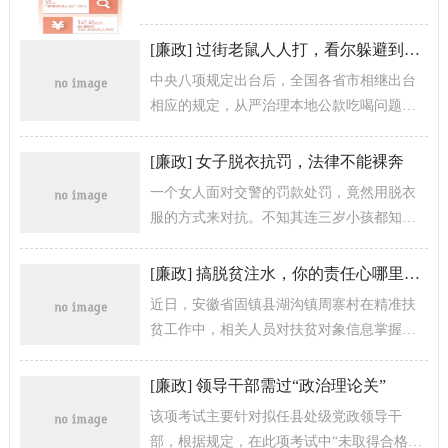
[
廉政
]
过街老鼠人人打，看尔躲避到几时
中央八项规定出台后，全国各省市相继出台
相应的规定，从严治理本地公款吃喝问题，
各地大张旗鼓公款吃喝的现象得到了根本遏
制。但仍时有公款吃喝情况见诸报端，...
[
廉政
]
女子脱衣抗罚，法律不能裸奔
一个女人面对交警的罚款处罚，竟然用脱衣
服的方式来对抗。不知其连三岁小孩都知道
的羞耻感在哪里，尽管衣服是穿在自己的身
上，想穿想脱随自己，但即便是抛弃道德...
[
廉政
]
搞脱贫注水，你的责任心哪里去了？
近日，安徽省固镇县湖沟镇周寨村在精准扶
贫工作中，相关人员对扶贫对象信息掌握不
及时，核查不仔细，在“五保贫困户”蒋芹瑞
2016年10月已经去世的情况下，...
[
廉政
]
领导干部需过“政治理论关”
该项考试主要针对拟任县处级党政领导干
部，根据规定，在此项考试中“未取得合格证