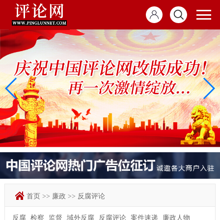
首页
>>
廉政
>>
反腐评论
反腐
检察
监督
域外反腐
反腐评论
案件速递
廉政人物