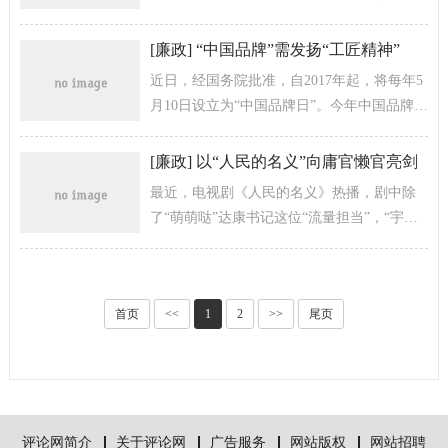
书者，不得提拔使用”。笔者认为，有关部门
之所以对领导干部政治理论水平任职资...
[
廉政
]
“中国品牌”需发扬“工匠精神”
近日，经国务院批准，自2017年起，将每年5
月10日设立为“中国品牌日”。今年中国品牌日
的主题是“深化供给侧结构性改革，全面开启
自主品牌发展新时代
[
廉政
]
以“人民的名义”向庸官懒官亮剑
最近，电视剧《人民的名义》热播，剧中除
了“萌萌哒”达康书记这位“流量担当”，“宇宙
区长”孙连城的形象也刻画得形象生动，发人
深省，他不贪污不受贿，又不想...
首页
<<
1
2
>>
尾页
评论网简介
关于评论网
广告服务
网站版权
网站招聘