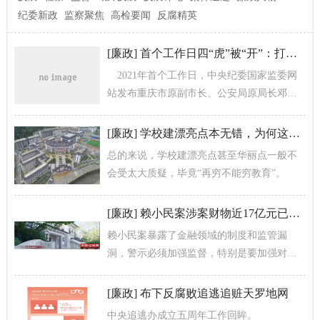
纪委新政
监察聚焦
高检要闻
反腐精英
[
廉政
]
首个工作日四“虎”被“开”：打虎的拳头，很硬！
2021年首个工作日，中央纪委国家监委网
站发布重庆市原副市长、公安局原局长邓恢
林等4名中管干部被处理的消息，再次释放出
党中央坚定不移惩治腐败的决心意...
[
廉政
]
学校建漂亮点本无错，为何这所“豪华中学”让人困惑？
总的来说，学校建漂亮点甚至华丽点一般不
会受太大质疑，毕竟“再穷不能穷教育”。
[
廉政
]
赖小民案涉案财物近17亿元已追缴
赖小民案暴露了金融领域的制度和监管漏
洞，警示必须加强监督，特别是要加强对国
有金融企业“一把手”的监督，真正把权力关进
制度的笼子里。
[
廉政
]
布下反腐败追逃追赃天罗地网
中央追逃办成立五周年工作回眸。