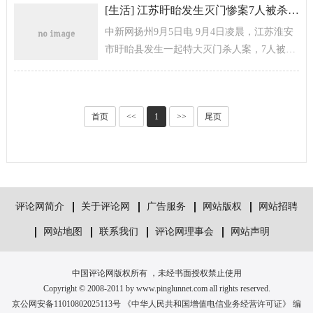
黄金档和乐视网同步播出。昨...
[
生活
]
江苏盱眙发生灭门惨案7人被杀 疑因情感纠葛
中新网扬州9月5日电 9月4日凌晨，江苏淮安
市盱眙县发生一起特大灭门杀人案，7人被
杀，其中有一人怀有身孕。犯罪嫌疑人在扬
州向警方投案自首，已被盱眙警方...
首页
<<
1
>>
尾页
评论网简介
关于评论网
广告服务
网站版权
网站招聘
网站地图
联系我们
评论网理事会
网站声明
中国评论网版权所有 ，未经书面授权禁止使用
Copyright © 2008-2011 by www.pinglunnet.com all rights reserved.
京公网安备11010802025113号 《中华人民共和国增值电信业务经营许可证》 编