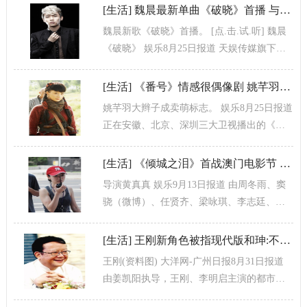
官，跌宕起伏的剧情获得了观...
[
生活
]
魏晨最新单曲《破晓》首播 与韩国团队合作
魏晨新歌《破晓》首播。 [点.击.试.听] 魏晨
《破晓》 娱乐8月25日报道 天娱传媒旗下艺
人魏晨，2011全新专辑经过四个月的秘密打
造，首波主打歌《...
[
生活
]
《番号》情感很偶像剧 姚芊羽大辫子成卖萌标志
姚芊羽大辫子成卖萌标志。 娱乐8月25日报道
正在安徽、北京、深圳三大卫视播出的《永
不磨灭的番号》凭借单日播放量15，386，
635的傲人成绩，超过正...
[
生活
]
《倾城之泪》首战澳门电影节 欲进军国际市场
导演黄真真 娱乐9月13日报道 由周冬雨、窦
骁（微博）、任贤齐、梁咏琪、李志廷、陈
乔恩等华语影坛一线巨星领衔的巨作《倾城
之泪》目前还在制作阶段，不过有...
[
生活
]
王刚新角色被指现代版和珅:不期待晚辈的给予
王刚(资料图) 大洋网-广州日报8月31日报道
由姜凯阳执导，王刚、李明启主演的都市情
感剧《你是我的幸福》，目前正在央视一套