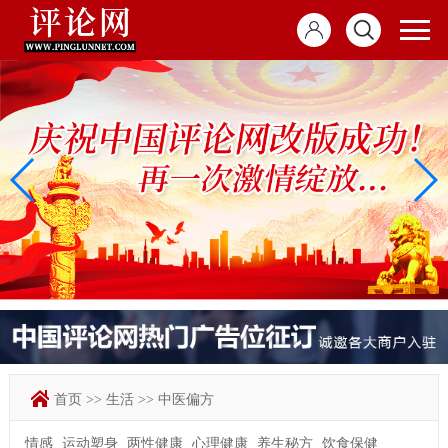
首页
>>
生活
>>
中医偏方
情感
运动塑身
两性健康
心理健康
养生秘方
饮食保健