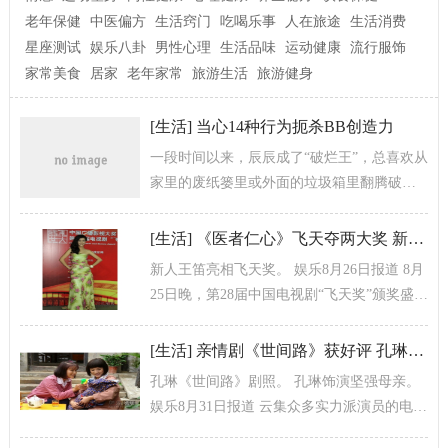
老年保健
中医偏方
生活窍门
吃喝乐事
人在旅途
生活消费
星座测试
娱乐八卦
男性心理
生活品味
运动健康
流行服饰
家常美食
居家
老年家常
旅游生活
旅游健身
[
生活
]
当心14种行为扼杀BB创造力
一段时间以来，辰辰成了“破烂王”，总喜欢从
家里的废纸篓里或外面的垃圾箱里翻腾破
烂，还兴冲冲地把“破烂”带回家，搭建他心中
的“小红帽森林”、“圣诞树”，...
[
生活
]
《医者仁心》飞天夺两大奖 新人王笛崭露头角
新人王笛亮相飞天奖。 娱乐8月26日报道 8月
25日晚，第28届中国电视剧“飞天奖”颁奖盛典
在京举行，国内第一部全景式反映医生职业
生活的医疗剧《医者仁...
[
生活
]
亲情剧《世间路》获好评 孔琳演悲情母亲获赞
孔琳《世间路》剧照。 孔琳饰演坚强母亲。
娱乐8月31日报道 云集众多实力派演员的电视
剧《世间路》于昨晚在哈尔滨电视台完美收