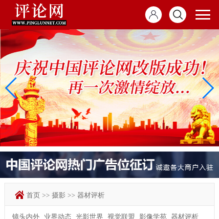
首页
>>
摄影
>>
器材评析
镜头内外
业界动态
光影世界
视觉联盟
影像学苑
器材评析