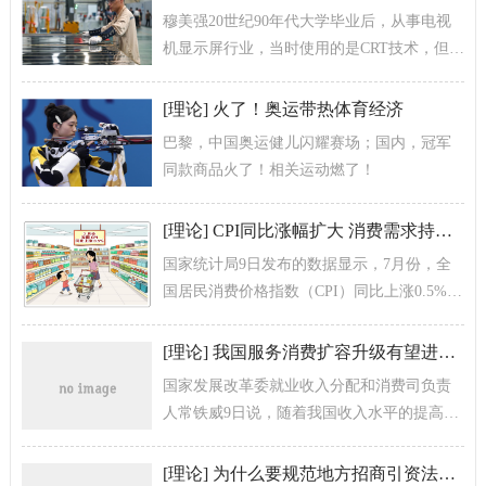
穆美强20世纪90年代大学毕业后，从事电视
机显示屏行业，当时使用的是CRT技术，但很
快就过时了，随后他转向LCD液晶屏，但
LCD又被LED所取代…… ...
[
理论
]
火了！奥运带热体育经济
巴黎，中国奥运健儿闪耀赛场；国内，冠军
同款商品火了！相关运动燃了！
[
理论
]
CPI同比涨幅扩大 消费需求持续恢复——透视7月份物价数据
国家统计局9日发布的数据显示，7月份，全
国居民消费价格指数（CPI）同比上涨0.5%，
涨幅比上月扩大0.3个百分点；环比由上月下
降0.2%转为上涨0....
[
理论
]
我国服务消费扩容升级有望进一步提速
国家发展改革委就业收入分配和消费司负责
人常铁威9日说，随着我国收入水平的提高和
中等收入群体规模的扩大，服务消费的扩容
升级还有望进一步提速。
[
理论
]
为什么要规范地方招商引资法规制度，严禁违法违规给予政策优惠行