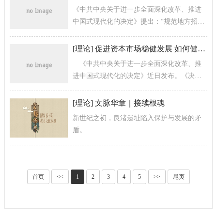
《中共中央关于进一步全面深化改革、推进
中国式现代化的决定》提出：“规范地方招商
引资法规制度，严禁违法违规给予政策优惠
行为。”这是党中央对推进构建全国统...
[
理论
]
促进资本市场稳健发展 如何健全投融资相协调的资本市场功能？
《中共中央关于进一步全面深化改革、推
进中国式现代化的决定》近日发布。《决
定》对进一步深化资本市场改革进行部署，
作出“健全投资和融资相协调...
[
理论
]
文脉华章｜接续根魂
新世纪之初，良渚遗址陷入保护与发展的矛
盾。
首页
<<
1
2
3
4
5
>>
尾页