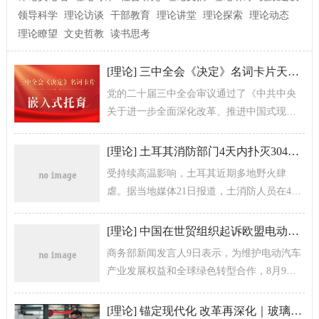
领导科学
理论访谈
干部教育
理论讲堂
理论探索
理论动态
理论瞭望
文史哲教
读书思考
[
理论
]
三中全会《决定》名词卡片天天学：嵌入式托育
党的二十届三中全会审议通过了《中共中央
关于进一步全面深化改革、推进中国式现代
化的决定》。
[
理论
]
土耳其消防部门4天内扑灭304场火灾
受持续高温影响，土耳其近期多地野火肆
虐。据当地媒体21日报道，土消防人员在4天
内共扑灭304场火灾。
[
理论
]
中国在世贸组织起诉欧盟电动汽车临时反补贴措施
商务部新闻发言人9日表示，为维护电动汽车
产业发展权益和全球绿色转型合作，8月9
日，中国将欧盟电动汽车临时反补贴措施诉
诸世界贸易组织争端解决机制。
[
理论
]
锚定现代化 改革再深化｜玻璃，映射中国之变