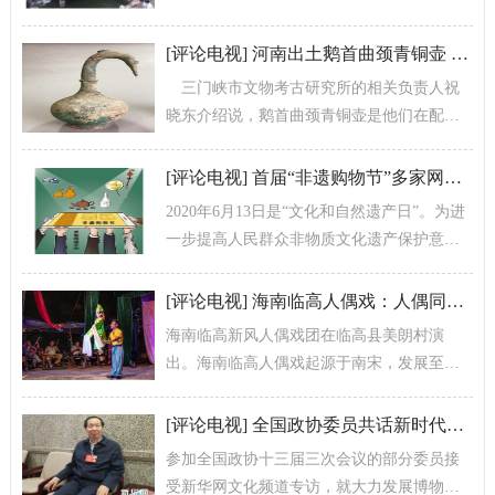
[
评论电视
]
河南出土鹅首曲颈青铜壶 内有逾3000ml不明液体
三门峡市文物考古研究所的相关负责人祝
晓东介绍说，鹅首曲颈青铜壶是他们在配合
三门峡市开发区后川棚户区改造工程时，在
一座古墓中发掘出土的。根据墓葬的形式...
[
评论电视
]
首届“非遗购物节”多家网络平台助力传承人拓宽销售渠道
2020年6月13日是“文化和自然遗产日”。为进
一步提高人民群众非物质文化遗产保护意
识，传承、弘扬中华优秀传统文化，营造非
遗保护良好社会氛围，文化和旅...
[
评论电视
]
海南临高人偶戏：人偶同演传承非遗
海南临高新风人偶戏团在临高县美朗村演
出。海南临高人偶戏起源于南宋，发展至今
已有800余年，被列入国家级非物质文化遗产
名录。
[
评论电视
]
全国政协委员共话新时代文化繁荣发展
参加全国政协十三届三次会议的部分委员接
受新华网文化频道专访，就大力发展博物