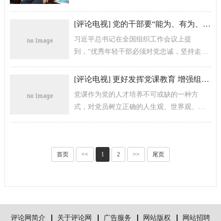
馆“云展览”、加强社区美育建设、制定美术馆
藏品定级标准、加大文化扶贫力度、建...
[
评论电视
]
党的干部要“能为、有为、善为”
习近平总书记在全国组织工作会议上提
到，“优秀年轻干部必须对党忠诚，坚持走中
国特色社会主义道路，坚定不移听党话、跟
党走。优秀年轻干部要有足够本领来接...
[
评论电视
]
更好发挥党课教育 增强组织凝聚力与战斗力
党课作为党的人才培养不可或缺的一种方
式，对党员树立正确的人生观、世界观、价
值观有着重要的指引作用，应更加注重寓教
于乐，互动性强，通过教授老师“言传身教...
首页
<<
1
2
>>
尾页
评论网简介
关于评论网
广告服务
网站版权
网站招聘