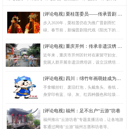
[
评论电视
]
栗桂莲委员——传承晋剧 全心投入
步入2020年，栗桂莲仍在为推广晋剧而忙
碌。春节前，新编晋剧现代戏《阳光下的红
丝带》开排，同时，栗桂莲还参加了文化科
技卫生“三下乡”。抗击疫情期间，栗...
[
评论电视
]
重庆开州：传承非遗汉绣 绘出美好生活
近年来，重庆市开州区针对在家留守妇女、
贫困人群开展非遗汉绣培训，设立汉绣培训
中心，累计免费培训开州汉绣绣娘2000余
人，并开发出汉服绣品、挂画绣品、台...
[
评论电视
]
四川：绵竹年画萌娃成为垃圾分类知识“代言人”
手拿螺丝钉、废旧灯泡，头戴鱼头、卷纸，
身穿印有蓝、绿、灰、红四种颜色和垃圾分
类标识的特色服饰……近日，在四川德阳绵
竹市，一组垃圾分类创新年画新鲜出炉，...
[
评论电视
]
福州：足不出户“云游”坊巷
福州推出“云游坊巷”专题直播活动，让各地游
客通过网络“云游”福州古厝和坊巷等。