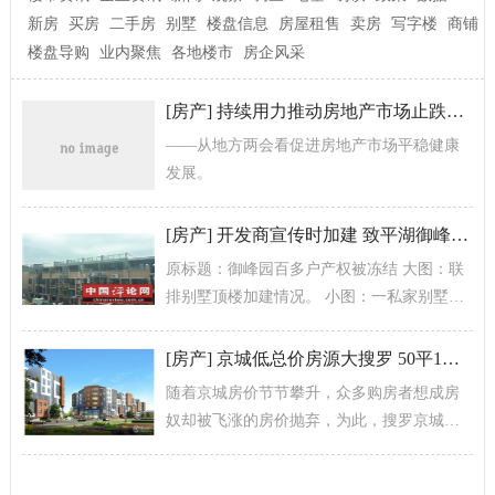
新房
买房
二手房
别墅
楼盘信息
房屋租售
卖房
写字楼
商铺
楼盘导购
业内聚焦
各地楼市
房企风采
[
房产
]
持续用力推动房地产市场止跌回稳
——从地方两会看促进房地产市场平稳健康
发展。
[
房产
]
开发商宣传时加建 致平湖御峰园百多户产权被冻结
原标题：御峰园百多户产权被冻结 大图：联
排别墅顶楼加建情况。 小图：一私家别墅一
楼花园里养了一只羊。 因加改扩违建成风 街
道执法队多次上门查处 目前已...
[
房产
]
京城低总价房源大搜罗 50平1居首付29万起
随着京城房价节节攀升，众多购房者想成房
奴却被飞涨的房价抛弃，为此，搜罗京城目
前低总价房源，让置业北京不再是梦想。