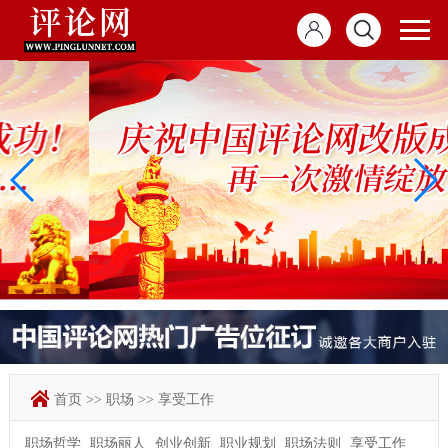
首页
>>
职场
>>
享受工作
职场哲学
职场丽人
创业创新
职业规划
职场法则
享受工作