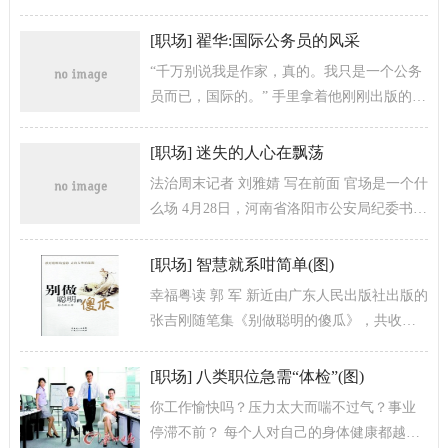
少这样的“装忙族”。“装忙”俨然成为职场生存
新哲学。 漫画：李晓宜 去年，...
[
职场
]
翟华:国际公务员的风采
“千万别说我是作家，真的。我只是一个公务
员而已，国际的。” 手里拿着他刚刚出版的著
作《国际公务员奇记》，翟华很认真地说。
翟华说，虽出版过几本小书，但...
[
职场
]
迷失的人心在飘荡
法治周末记者 刘雅婧 写在前面 官场是一个什
么场 4月28日，河南省洛阳市公安局纪委书记
张广生爬上自家房顶，从18楼纵身一跃身
亡；一天后的4月29日，...
[
职场
]
智慧就系咁简单(图)
幸福粤读 郭 军 新近由广东人民出版社出版的
张吉刚随笔集《别做聪明的傻瓜》，共收录
作家张吉刚近两年写作的哲理随笔65篇，全
书分为“生活的信号树”、“心...
[
职场
]
八类职位急需“体检”(图)
你工作愉快吗？压力太大而喘不过气？事业
停滞不前？ 每个人对自己的身体健康都越来