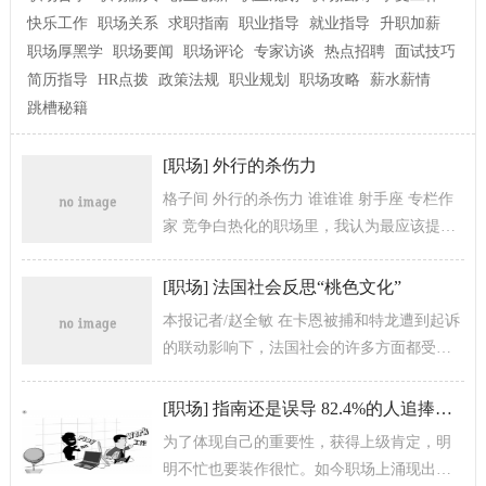
快乐工作
职场关系
求职指南
职业指导
就业指导
升职加薪
职场厚黑学
职场要闻
职场评论
专家访谈
热点招聘
面试技巧
简历指导
HR点拨
政策法规
职业规划
职场攻略
薪水薪情
跳槽秘籍
[
职场
]
外行的杀伤力
格子间 外行的杀伤力 谁谁谁 射手座 专栏作
家 竞争白热化的职场里，我认为最应该提防
的就是半路出家的外行人。比如：数学系专
业的文学编辑，医学院出来的作...
[
职场
]
法国社会反思“桃色文化”
本报记者/赵全敏 在卡恩被捕和特龙遭到起诉
的联动影响下，法国社会的许多方面都受到
了意想不到的触动，媒体、女性、政客，似
乎都从中看到了某种转变的必要性。...
[
职场
]
指南还是误导 82.4%的人追捧过“办公室哲学”(图)
为了体现自己的重要性，获得上级肯定，明
明不忙也要装作很忙。如今职场上涌现出不