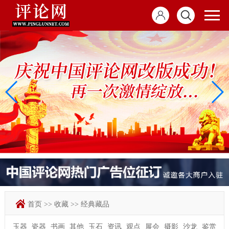
首页
>>
收藏
>>
经典藏品
玉器
瓷器
书画
其他
玉石
资讯
观点
展会
摄影
沙龙
鉴赏