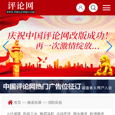
首页
>>
频道拓展
>>
消防应急
人社保障
民政工会
晚霞溢彩
运动竞技
两会频道
欧洲频道