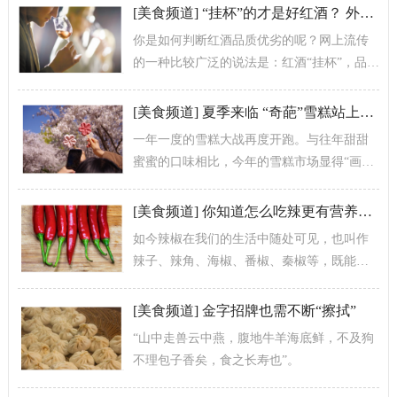
商圈的餐馆都在有序防控的基础上重新有了...
[
美食频道
]
“挂杯”的才是好红酒？ 外行了！
你是如何判断红酒品质优劣的呢？网上流传
的一种比较广泛的说法是：红酒“挂杯”，品质
佳。所谓“挂杯”，就是摇晃酒杯后，杯壁上留
下的酒痕。那么这种判断方法...
[
美食频道
]
夏季来临 “奇葩”雪糕站上新风口
一年一度的雪糕大战再度开跑。与往年甜甜
蜜蜜的口味相比，今年的雪糕市场显得“画风
清奇”，东北铁锅炖、长沙臭豆腐、山东葱爆
牛奶、竹香粽子、螃蟹肥了……各种...
[
美食频道
]
你知道怎么吃辣更有营养吗？
如今辣椒在我们的生活中随处可见，也叫作
辣子、辣角、海椒、番椒、秦椒等，既能作
为蔬菜直接食用，也可以作为香辛料用于多
种菜品的调味。我国四川、湖南、贵州、...
[
美食频道
]
金字招牌也需不断“擦拭”
“山中走兽云中燕，腹地牛羊海底鲜，不及狗
不理包子香矣，食之长寿也”。