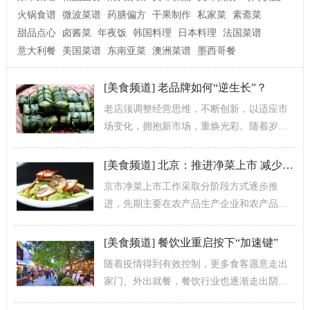
火锅食谱
微波菜谱
药膳偏方
干果制作
私家菜
素斋菜
甜品点心
卤酱菜
年夜饭
韩国料理
日本料理
法国菜谱
意大利餐
美国菜谱
东南亚菜
澳洲菜谱
墨西哥餐
[
美食频道
]
老品牌如何“逆生长”？
老店须调整经营思维，不断创新，以适应市
场变化，拥抱新市场，重焕光彩。随着岁月
流逝，虽有部分老店销声匿迹，但也有一批
具创新能力、蜕变能力的老字号不断激发...
[
美食频道
]
北京：推进净菜上市 减少垃圾总量
京市净菜上市工作采取分阶段方式逐步推
进，先期主要在农产品生产企业和农产品批
发市场、连锁超市等农产品流通企业组织开
展。通过在农产品生产和流通领域加强净菜...
[
美食频道
]
餐饮业重启按下“加速键”
随着疫情得到有效控制，更多食客愿意走出
家门、外出就餐，餐饮行业也逐渐走出阴
霾、迎来复苏。记者上周末走访发现，不少