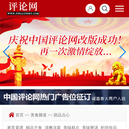
首页
>>
美食频道
>>
甜品点心
家常菜谱
精品主食
清爽凉菜
美味糕点
美味粥汤
时尚饮品