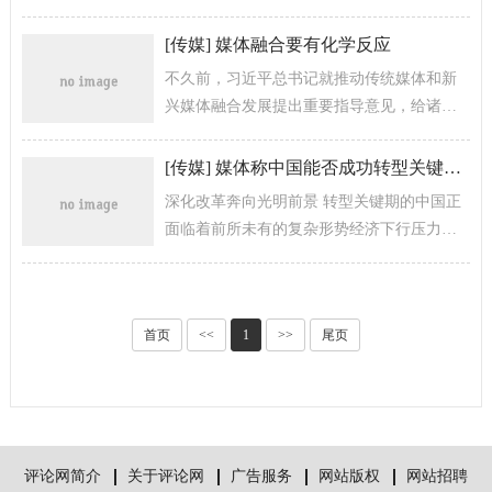
是“反对主义”的聚合。
[
传媒
]
媒体融合要有化学反应
不久前，习近平总书记就推动传统媒体和新
兴媒体融合发展提出重要指导意见，给诸多
主流传统媒体，特别是报业集团的转型指明
了方向。媒体融合不仅迫在眉睫，而且需...
[
传媒
]
媒体称中国能否成功转型关键之策释放个体创造力
深化改革奔向光明前景 转型关键期的中国正
面临着前所未有的复杂形势经济下行压力
大、改革攻坚任务重、社会建设千头万绪。
在此背景下，境外有关中国崩溃论、中国...
首页
<<
1
>>
尾页
评论网简介
关于评论网
广告服务
网站版权
网站招聘