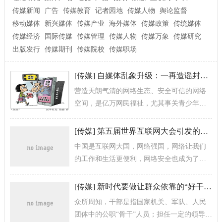
传媒新闻
广告
传媒教育
记者园地
传媒人物
舆论监督
移动媒体
新兴媒体
传媒产业
海外媒体
传媒政策
传统媒体
传媒经济
国际传媒
传媒管理
传媒人物
传媒万象
传媒研究
出版发行
传媒期刊
传媒院校
传媒职场
[
传媒
]
自媒体乱象升级：一再造谣封不死，监管难在哪
营造天朗气清的网络生态、安全可信的网络
空间，是亿万网民福祉，尤其事关青少年的
健康成长。半月谈记者采访发现，受经济利
益驱动、平台监管不严、治理手段匮乏等...
[
传媒
]
第五届世界互联网大会引发的感想
中国是互联网大国，网络强国，网络让我们
的工作和生活更便利，网络安全也成为了国
之大事，为了国家安全，理应掌控互联网的
发展方向，并积极参与世界各国制定...
[
传媒
]
新时代要做让群众依靠的“好干部”
众所周知，干部是指国家机关、军队、人民
团体中的公职“骨干”人员；担任一定的领导工