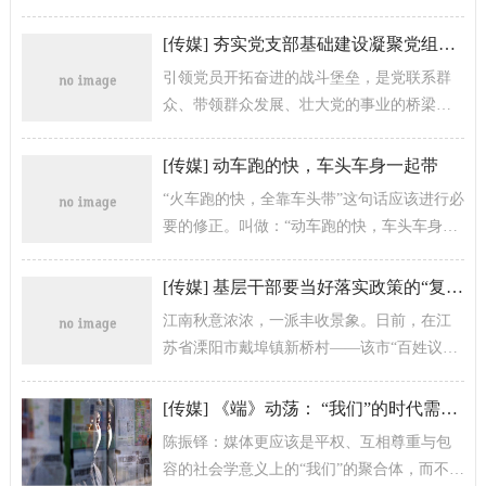
作或管理工作的人员。在新时代背景下更要
求干部做能让群众依靠的“好干部...
[
传媒
]
夯实党支部基础建设凝聚党组织战斗力
引领党员开拓奋进的战斗堡垒，是党联系群
众、带领群众发展、壮大党的事业的桥梁纽
带。俗话说：“基础不牢，地动山摇”。没有千
千万万坚强有力的党支部，党的...
[
传媒
]
动车跑的快，车头车身一起带
“火车跑的快，全靠车头带”这句话应该进行必
要的修正。叫做：“动车跑的快，车头车身一
起带”，车头的作用固然重要，但更重要的还
是每个动车组单元的不...
[
传媒
]
基层干部要当好落实政策的“复读机”
江南秋意浓浓，一派丰收景象。日前，在江
苏省溧阳市戴埠镇新桥村——该市“百姓议事
堂”诞生地，30多名党员和群众代表聚集在村
行政服务中心，溧阳市委书记...
[
传媒
]
《端》动荡： “我们”的时代需要什么样的媒体？
陈振铎：媒体更应该是平权、互相尊重与包
容的社会学意义上的“我们”的聚合体，而不单