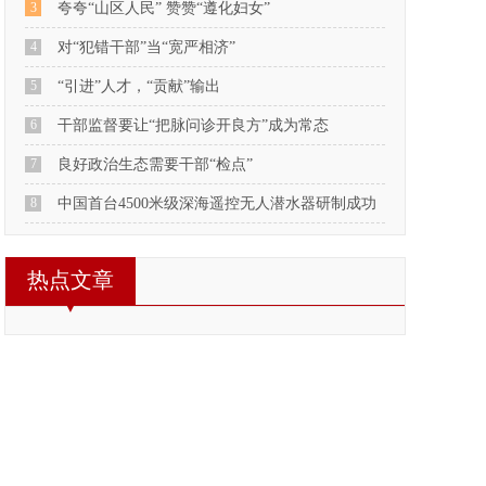
3
夸夸“山区人民” 赞赞“遵化妇女”
4
对“犯错干部”当“宽严相济”
5
“引进”人才，“贡献”输出
6
干部监督要让“把脉问诊开良方”成为常态
7
良好政治生态需要干部“检点”
8
中国首台4500米级深海遥控无人潜水器研制成功
热点文章