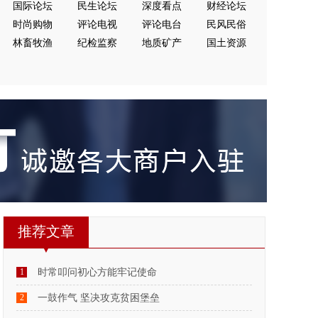
国际论坛
民生论坛
深度看点
财经论坛
时尚购物
评论电视
评论电台
民风民俗
林畜牧渔
纪检监察
地质矿产
国土资源
推荐文章
1
时常叩问初心方能牢记使命
2
一鼓作气 坚决攻克贫困堡垒