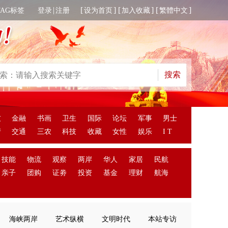
|
[
] [
] [
]
TAG标签
登录
注册
设为首页
加入收藏
繁體中文
友
金融
书画
卫生
国际
论坛
军事
男士
产
交通
三农
科技
收藏
女性
娱乐
I T
技能
物流
观察
两岸
华人
家居
民航
亲子
团购
证劵
投资
基金
理财
航海
海峡两岸
艺术纵横
文明时代
本站专访