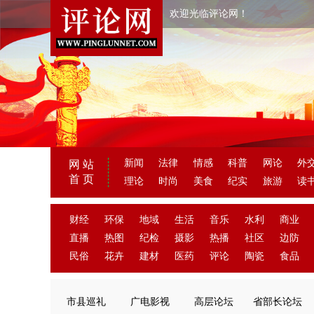
欢迎光临评论网！
新闻
法律
情感
科普
网论
外
网 站
首 页
理论
时尚
美食
纪实
旅游
读
财经
环保
地域
生活
音乐
水利
商业
直播
热图
纪检
摄影
热播
社区
边防
民俗
花卉
建材
医药
评论
陶瓷
食品
市县巡礼
广电影视
高层论坛
省部长论坛