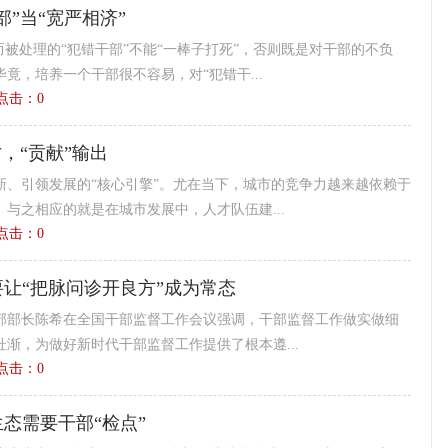
部”当“宽严相济”
而被处理的“犯错干部”不能“一棒子打死”，否则既是对干部的不负
竟，培养一个干部很不容易，对“犯错干...
8 点击：
0
才，“贡献”输出
新、引领发展的“核心引擎”。尤在当下，城市的竞争力越来越依赖于
与之相应的就是在城市发展中，人才队伍建...
0 点击：
0
让“把脉问诊开良方”成为常态
部部长陈希在全国干部监督工作会议强调，干部监督工作做实做细
渐，为做好新时代干部监督工作提供了根本遵...
0 点击：
0
态需要干部“检点”