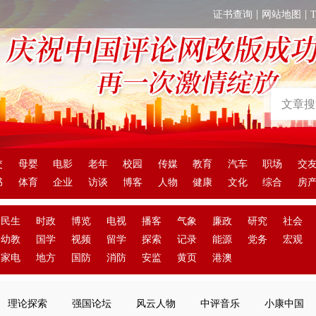
|
|
证书查询
网站地图
交
母婴
电影
老年
校园
传媒
教育
汽车
职场
交
书
体育
企业
访谈
博客
人物
健康
文化
综合
房
民生
时政
博览
电视
播客
气象
廉政
研究
社会
幼教
国学
视频
留学
探索
记录
能源
党务
宏观
家电
地方
国防
消防
安监
黄页
港澳
理论探索
强国论坛
风云人物
中评音乐
小康中国