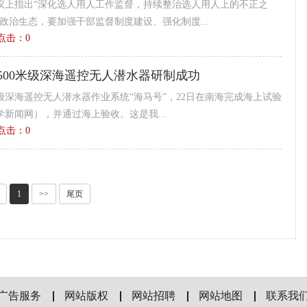
议上指出“深化选人用人工作监督，持续整治选人用人上的不正之
政治生态，要加强干部监督制度建设、强化制度...
4 点击：
0
500米级深海遥控无人潜水器研制成功
米级深海遥控无人潜水器作业系统“海马号”，22日在南海完成海上试验
新闻网），并通过海上验收。这是我...
7 点击：
0
1
>>
尾页
广告服务
网站版权
网站招聘
网站地图
联系我