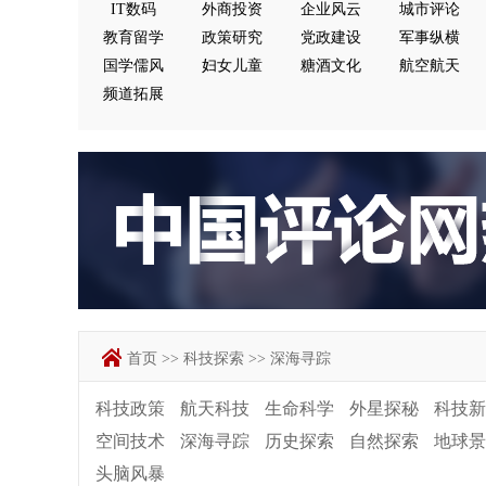
IT数码
外商投资
企业风云
城市评论
教育留学
政策研究
党政建设
军事纵横
国学儒风
妇女儿童
糖酒文化
航空航天
频道拓展
首页
>>
科技探索
>>
深海寻踪
科技政策
航天科技
生命科学
外星探秘
科技新
空间技术
深海寻踪
历史探索
自然探索
地球景
头脑风暴