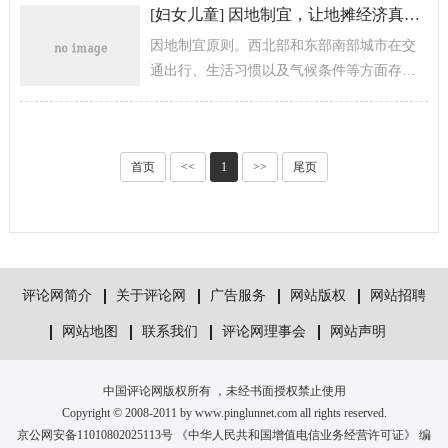
形式主义生存空间，在“会...
[
妇女儿童
]
因地制宜，让地摊经济真正“活”起来
因地制宜原则。西北部和东部南部城市在交
通出行、生活习惯以及气候条件等方面存在
差异，所以，不同地方党政部门，在发展地
摊经济之初，务必要提前调研，合理规...
首页
<<
1
>>
尾页
评论网简介
关于评论网
广告服务
网站版权
网站招聘
网站地图
联系我们
评论网理事会
网站声明
中国评论网版权所有 ，未经书面授权禁止使用
Copyright © 2008-2011 by www.pinglunnet.com all rights reserved.
京公网安备11010802025113号 《中华人民共和国增值电信业务经营许可证》 编