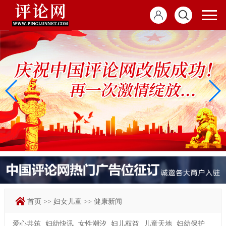
首页
>>
妇女儿童
>>
健康新闻
爱心共筑
妇幼快讯
女性潮汐
妇儿权益
儿童天地
妇幼保护