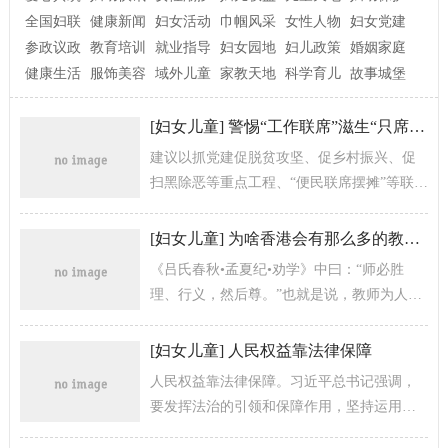
全国妇联
健康新闻
妇女活动
巾帼风采
女性人物
妇女党建
参政议政
教育培训
就业指导
妇女园地
妇儿政策
婚姻家庭
健康生活
服饰美容
域外儿童
家教天地
科学育儿
故事城堡
[
妇女儿童
]
警惕“工作联席”滋生“只席不联”问题
建议以抓党建促脱贫攻坚、促乡村振兴、促
扫黑除恶等重点工程、“便民联席摆摊”等联合
服务等突破点，强化工作联席机制的实践运
用和功能作用，提升工作联席会议与...
[
妇女儿童
]
为啥香港会有那么多的教职员和学生被捕？
《吕氏春秋•孟夏纪•劝学》中曰：“师必胜
理、行义，然后尊。”也就是说，教师为人师
表，必须要有渊博的知识和高尚的德行，才
能得...
[
妇女儿童
]
人民权益靠法律保障
人民权益靠法律保障。习近平总书记强调，
要发挥法治的引领和保障作用，坚持运用法
治思维和法治方式解决矛盾和问题。这是法