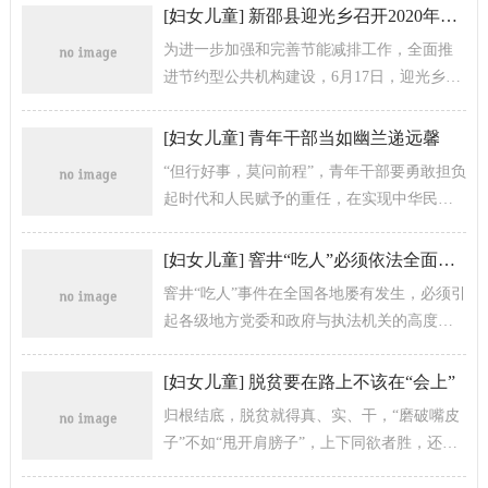
治社会建设十分重要的任务。《民法典》...
[
妇女儿童
]
新邵县迎光乡召开2020年公共机构节能减排工作推进会
为进一步加强和完善节能减排工作，全面推
进节约型公共机构建设，6月17日，迎光乡召
开公共机构节能减排工作推进会，全体乡、
村干部，各部门负责人参加会议。 ...
[
妇女儿童
]
青年干部当如幽兰递远馨
“但行好事，莫问前程”，青年干部要勇敢担负
起时代和人民赋予的重任，在实现中华民族
伟大复兴梦的道路上放飞青春梦想，让青春
绽放绚丽之花，交出一份无愧于党、...
[
妇女儿童
]
窨井“吃人”必须依法全面问责
窨井“吃人”事件在全国各地屡有发生，必须引
起各级地方党委和政府与执法机关的高度重
视。究竟是窨井盖的质量问题，还是车辆超
载碾压造成损毁更换不及时，还是废...
[
妇女儿童
]
脱贫要在路上不该在“会上”
归根结底，脱贫就得真、实、干，“磨破嘴皮
子”不如“甩开肩膀子”，上下同欲者胜，还须
上级和下级多多沟通、对流，一起合力压缩