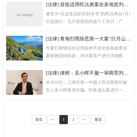
位。
[
法律
]
首批适用民法典案在多地宣判，带来哪些重要变化？
被誉为“社会生活的百科全书”的民法典自1月1
日起施行。元旦假期后的首个工作日，广
州、北京、上海等多地法院陆续宣判了一批
适用民法典的案件，涉及高空抛物致...
[
法律
]
青海扫黑除恶第一大案“日月山埋尸案”侦破纪实
专案打财组综合运用多种手段全链条核查涉
案财物流转轨迹，对涉案资产进行详细甄别
定性，坚持依法认定、查处涉案财产，做到
应查尽查，应扣尽扣。
[
法律
]
律师：吴小晖不服一审两罪判决 已经提起无罪上诉
本月10日，上海市第一中级人民法院曾对被
告人吴小晖集资诈骗、职务侵占案进行一审
公开宣判，决定执行有期徒刑十八年，剥夺
政治权利四年，并处没收财产人民币一...
首页
<<
1
2
>>
尾页