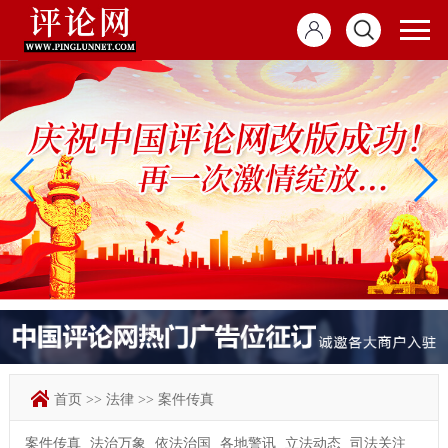
首页
>>
法律
>>
案件传真
案件传真
法治万象
依法治国
各地警讯
立法动态
司法关注