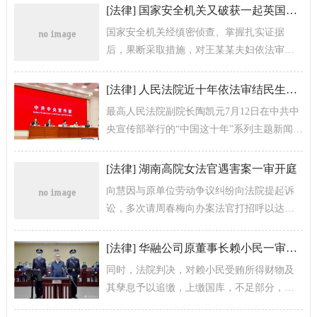
罪集团首要头目。该犯罪集团涉嫌哪些罪...
[
法律
]
国家安全机关又破获一起英国MI6重大间谍案
国家安全机关经缜密侦查、掌握扎实证据
后，果断采取措施，对王某某夫妇依法审
查，一举挖出英方在我内部安插的重要“钉
子”。目前，案件正在进一步侦办中。
[
法律
]
人民法院近十年依法审结民生案件3600余万件
最高人民法院副院长陶凯元7月12日在中共中
央宣传部举行的“中国这十年”系列主题新闻发
布会上介绍，人民法院加强民生司法保障，
贯彻实施民法典，深化家事审判...
[
法律
]
湖南高院女法官遇害案一审开庭
向慧因与原单位劳动争议纠纷向法院提起诉
讼，多次请周春梅向办案法官打招呼以达到
胜诉目的，均被周春梅拒绝。
[
法律
]
华融公司原董事长赖小民一审被判死刑
同时，法院判决，对赖小民受贿所得财物及
其孳息予以追缴，上缴国库，不足部分，继
续追缴；对贪污所得财物依法发还被害单