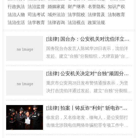
行政执法
法治监督
婚姻家庭
财产继承
名誉隐私
知识产权
法治人物
司法考试
域外法治
法学院校
法律普及
法制教育
法治生活
法学教育
法律咨询
法治视点
政策法规
[
法律
]
国台办：公安机关对沈伯洋立案侦查是反对“台独”分裂、维护国家统一的正义必要之举
国务院台办发言人陈斌华28日表示，沈伯洋
发起、建立“台独”分裂组织，大肆宣扬“台
独”分裂谬论，长期从事分裂国家犯罪活动，
是不折不扣的“台独”顽固分子。
[
法律
]
公安机关决定对“台独”顽固分子沈伯洋立案侦查
重庆市公安局28日发布警情通报表示，为坚
决打击沈伯洋通过发起、建立“台独”分裂组
织“黑熊学院”等方式从事分裂国家犯罪活动，
该局根据《中华人民共和国刑法...
[
法律
]
拍案丨铸反诈“利剑” 斩电诈“黑手”——公安机关侦破缅北果敢徐老发犯罪集团案始末
徐发启，又名徐老发，缅甸人，是公安部打
击缅北涉我电信网络诈骗犯罪专项工作中摧
毁的一个严重侵害我公民生命财产安全的犯