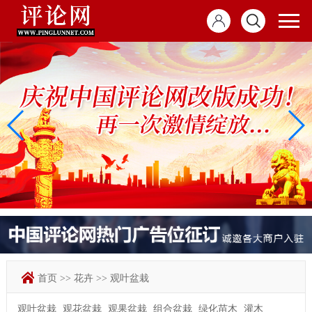
首页
>>
花卉
>>
观叶盆栽
观叶盆栽
观花盆栽
观果盆栽
组合盆栽
绿化苗木
灌木