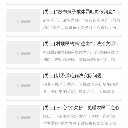
当，乘风破浪、一往无前！
[
男士
]
“散布孩子被体罚吐血假消息”获刑，为网络生态建树上了堂“警示
前事不忘，后事之师。“散布孩子体罚吐血假
消息”案件，值得每个网民对照和查找，有则
改之、无则加勉，坚决砥砺网络风气生态建
树的底线意识，以共建共享、共...
[
男士
]
村规民约搞“连坐”，法治文明“撞了一下腰”
村规民约体现的是集体意志，维系的是群众
利益，理应同法律、道德等内涵一致、精神
一致、意义一致。明显，村规民约搞“连坐”，
让村规民约走偏、进入歧...
[
男士
]
以矛盾论解决实际问题
涵养人民至上理念。人民群众是历史的创造
者，是历史的英雄。换而言之，人民群众是
推动矛盾运动的根本动力，是推进历史进步
的重大引擎。解决实际问题既要...
[
男士
]
三“心”治欠薪，更暖农民工之心
近日，《澎湃新闻》发布了这样一条新闻：
官方通报“焦作农民工讨薪被售楼部保安殴