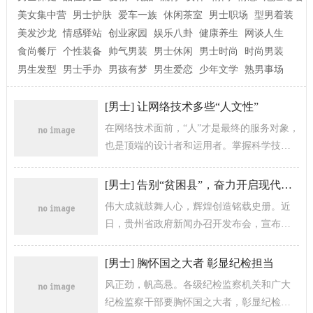
美女集中营
男士护肤
爱车一族
休闲茶室
男士职场
型男着装
美发沙龙
情感驿站
创业家园
娱乐八卦
健康养生
网谈人生
食尚餐厅
个性装备
帅气男装
男士休闲
男士时尚
时尚男装
男生发型
男士手办
男孩有梦
男生爱恋
少年文学
熟男事场
[
男士
]
让网络技术多些“人文性”
在网络技术面前，“人”才是最终的服务对象，
也是顶端的设计者和运用者。掌握科学技术
的主动权，激发服务“人”的内生性，让“人”在
其中拥簇更多获得感...
[
男士
]
告别“贫困县”，奋力开启现代化建设之旅
伟大成就鼓舞人心，辉煌创造铭载史册。近
日，贵州省政府新闻办召开发布会，宣布经
贵州省脱贫攻坚领导小组会议审定，紫云
县、纳雍县、威宁县、赫章县、沿河县、榕...
[
男士
]
胸怀国之大者 彰显纪检担当
风正劲，帆高悬。各级纪检监察机关和广大
纪检监察干部要胸怀国之大者，彰显纪检担