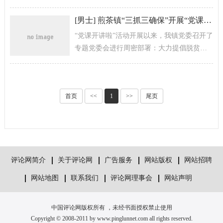
打”，多部门介入 。新闻虽然篇幅不长，但受
关注度却很高。
[
男士
]
煎茶镇“三抓三确保”开展“党课开讲啦”活动
“党课开讲啦”活动开展以来，我镇党委召开了
专题党委会进行周密部署：大力提倡脱贫攻
坚与乡村振兴相结合，组织建设和创先争优
相结合，党员教育培训与服务群众相...
首页
<<
1
>>
尾页
评论网简介
关于评论网
广告服务
网站版权
网站招聘
网站地图
联系我们
评论网理事会
网站声明
中国评论网版权所有 ，未经书面授权禁止使用
Copyright © 2008-2011 by www.pinglunnet.com all rights reserved.