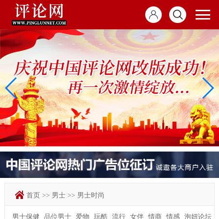
首页
>>
男士
>>
男士时尚
男士保健
品位男士
爱物
玩酷
流行
女伴
情商
情感
泡妞论坛