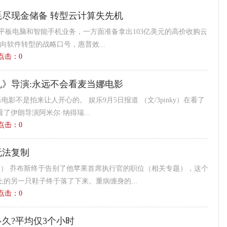
尽现金储备 转型云计算失先机
平板电脑和智能手机业务，一方面准备拿出103亿美元的高价收购云
随着向软件转型的战略口号，惠普效...
3 点击：
0
》导演:永远不会看麦当娜电影
电影不是拍来让人开心的。 娱乐9月5日报道 （文/3pinky）在看了
了伊朗导演阿米尔·纳得瑞...
2 点击：
0
无法复制
 ） 乔布斯终于告别了他苹果首席执行官的职位（相关专题），这个
的另一只鞋子终于落了下来。重病缠身的...
6 点击：
0
久?平均仅3个小时