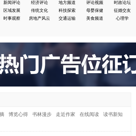
新闻评论
经济评论
地方频道
评论视频
时政论坛
区域发展
传统文化
科技探索
母婴保健
征婚交友
时事观察
房地产风云
交通运输
美食频道
心理学
摘
博览心得
书林漫步
走近作家
在线阅读
读书新知