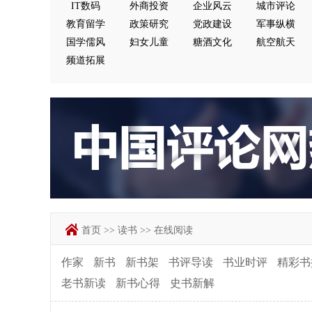
IT数码
外商投资
企业风云
城市评论
教育留学
政策研究
党政建设
军事纵横
国学儒风
妇女儿童
糖酒文化
航空航天
频道拓展
首页
>>
读书
>>
在线阅读
作家
新书
新书架
书评导读
书业时评
精彩书
老书新读
新书心得
史书新解