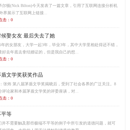
顿(Nick Bilton)今天发表了一篇文章，引用了互联网连接分析机
外界展示了互联网上链接...
6 点击：
0
候娶女友 最后失去了她
6年的女朋友，大学一起3年，毕业3年，其中大学里相处得还不错，
好去年底去拿结婚证的，但是我自己的想...
2 点击：
0
茅盾文学奖获奖作品
：张炜 第八届茅盾文学奖揭晓后，受到了社会各界的广泛关注。8
分评论家和本届茅盾文学奖的评委座谈，对...
2 点击：
0
不平等
我们并不需要触及那些极端不平等的例子中所引发的道德问题，就可