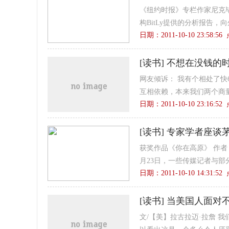
《纽约时报》专栏作家尼克毕尔
构BitLy提供的分析报告，向
日期：2011-10-10 23:58:5
[
读书
]
不想在没钱的时
网友倾诉： 我有个相处了快
互相依赖，本来我们两个商量
日期：2011-10-10 23:16:5
[
读书
]
专家学者座谈
获奖作品《你在高原》 作者
月23日，一些传媒记者与部
日期：2011-10-10 14:31:5
[
读书
]
当美国人面对
文/【美】拉古拉迈·拉詹 