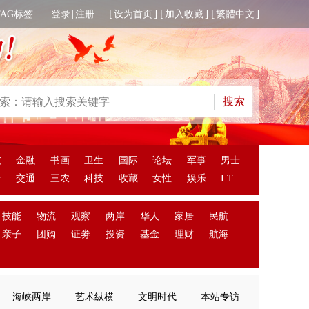
|
[
] [
] [
]
TAG标签
登录
注册
设为首页
加入收藏
繁體中文
友
金融
书画
卫生
国际
论坛
军事
男士
产
交通
三农
科技
收藏
女性
娱乐
I T
技能
物流
观察
两岸
华人
家居
民航
亲子
团购
证劵
投资
基金
理财
航海
海峡两岸
艺术纵横
文明时代
本站专访