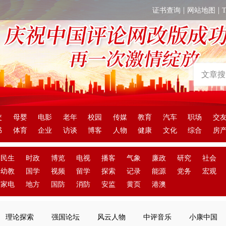
|
|
证书查询
网站地图
交
母婴
电影
老年
校园
传媒
教育
汽车
职场
交
书
体育
企业
访谈
博客
人物
健康
文化
综合
房
民生
时政
博览
电视
播客
气象
廉政
研究
社会
幼教
国学
视频
留学
探索
记录
能源
党务
宏观
家电
地方
国防
消防
安监
黄页
港澳
理论探索
强国论坛
风云人物
中评音乐
小康中国