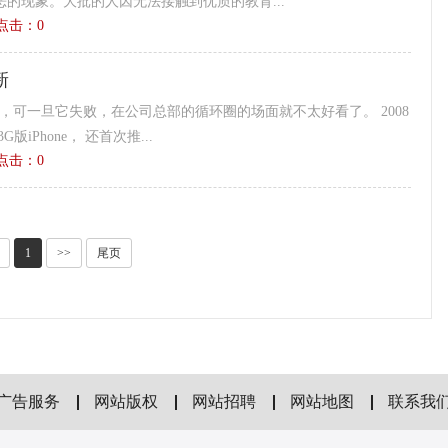
的现象。大批的人因无法接触到优质的教育...
9 点击：
0
新
败，可一旦它失败，在公司总部的循环圈的场面就不太好看了。 2008
iPhone， 还首次推...
6 点击：
0
1
>>
尾页
广告服务
网站版权
网站招聘
网站地图
联系我