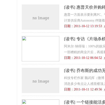
[
读书
]
惠普天价并购耗
惠普一方面表示要剥离PC、
计算供应商Autonomy.伴
日期：2011-10-12 13:19:5
[
读书
]
专访《片场杀机
阿米尔·纳得瑞：100%的娱乐
一部糟糕的商业片后，再观看
日期：2011-10-12 06:04:5
[
读书
]
乔布斯的成功
科技专栏作家 魏武挥（微博
消息多少有点让人感觉楼顶上
日期：2011-10-11 12:49:5
[
读书
]
一个链接能活多