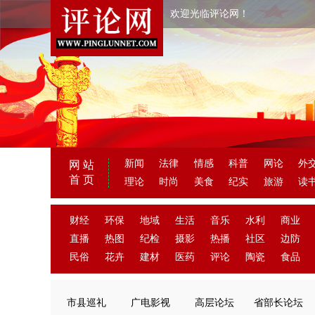
欢迎光临评论网！
新闻
法律
情感
科普
网论
外
网 站
首 页
理论
时尚
美食
纪实
旅游
读
财经
环保
地域
生活
音乐
水利
商业
直播
热图
纪检
摄影
热播
社区
边防
民俗
花卉
建材
医药
评论
陶瓷
食品
市县巡礼
广电影视
高层论坛
省部长论坛