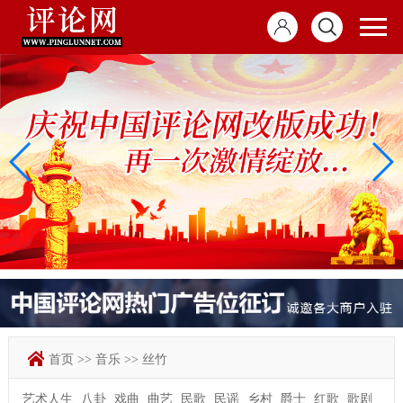
首页
>>
音乐
>>
丝竹
艺术人生
八卦
戏曲
曲艺
民歌
民谣
乡村
爵士
红歌
歌剧