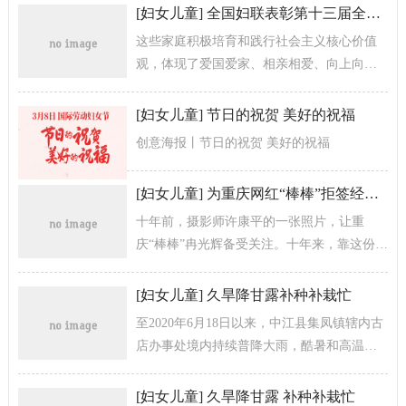
女事业发展的关心。
[
妇女儿童
]
全国妇联表彰第十三届全国五好家庭并揭晓2022年全国最美家庭
这些家庭积极培育和践行社会主义核心价值
观，体现了爱国爱家、相亲相爱、向上向
善、共建共享的社会主义家庭文明新风尚，
展现了新时代家庭良好精神风貌，在厚植家...
[
妇女儿童
]
节日的祝贺 美好的祝福
创意海报丨节日的祝贺 美好的祝福
[
妇女儿童
]
为重庆网红“棒棒”拒签经纪公司点赞
十年前，摄影师许康平的一张照片，让重
庆“棒棒”冉光辉备受关注。十年来，靠这份差
事，他“扛”出了一套60平方米的房子。6月22
日，冉光辉告诉北京青年报记...
[
妇女儿童
]
久旱降甘露补种补栽忙
至2020年6月18日以来，中江县集凤镇辖内古
店办事处境内持续普降大雨，酷暑和高温得
到控制，路旁的小草、山中的树木、田土里
幸存的禾苗终于挺直了腰杆，部...
[
妇女儿童
]
久旱降甘露 补种补栽忙