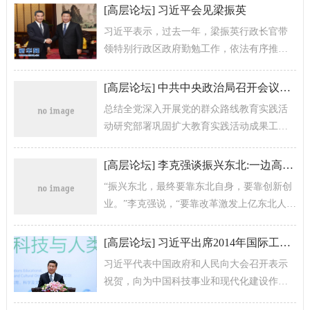
港、澳门特别行政区行政长...
[
高层论坛
]
习近平会见梁振英
习近平表示，过去一年，梁振英行政长官带
领特别行政区政府勤勉工作，依法有序推进
政改，努力发展经济、改善民生、维护法
治，保持了香港大局稳定。中央对你和特别...
[
高层论坛
]
中共中央政治局召开会议讨论拟提请十八届四中全会审议的文件
总结全党深入开展党的群众路线教育实践活
动研究部署巩固扩大教育实践活动成果工作
中共中央总书记习近平主持会议
[
高层论坛
]
李克强谈振兴东北:一边高楼一边棚户对不起老工人
“振兴东北，最终要靠东北自身，要靠创新创
业。”李克强说，“要靠改革激发上亿东北人的
积极性，释放巨大的市场潜力和社会活力。
要营造公平竞争的市场环境，让...
[
高层论坛
]
习近平出席2014年国际工程科技大会发表主旨演讲
习近平代表中国政府和人民向大会召开表示
祝贺，向为中国科技事业和现代化建设作出
贡献的各国代表和各位院士专家学者表示感