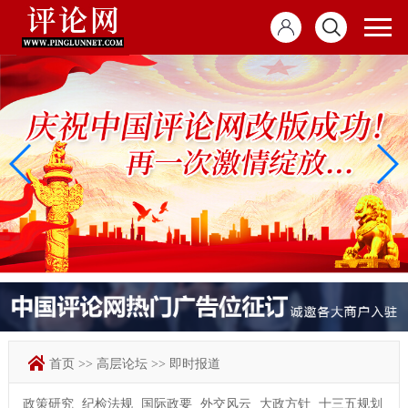
首页
>>
高层论坛
>>
即时报道
政策研究
纪检法规
国际政要
外交风云
大政方针
十三五规划