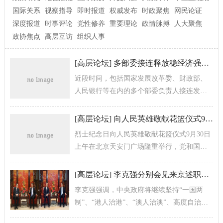
国际关系
视察指导
即时报道
权威发布
时政聚焦
网民论证
深度报道
时事评论
党性修养
重要理论
政情脉搏
人大聚焦
政协焦点
高层互访
组织人事
[
高层论坛
]
多部委接连释放稳经济强音 增量政策工具蓄势加力
近段时间，包括国家发展改革委、财政部、
人民银行等在内的多个部委负责人接连发
声，或是召开会议贯彻落实4月29日政治局会
议精神。从部委部署来看，一揽子着...
[
高层论坛
]
向人民英雄敬献花篮仪式9月30日上午举行党和国家领导人将出席
烈士纪念日向人民英雄敬献花篮仪式9月30日
上午在北京天安门广场隆重举行，党和国家
领导人将同首都各界代表一起出席仪式。
[
高层论坛
]
李克强分别会见来京述职的梁振英和崔世安
李克强强调，中央政府将继续坚持“一国两
制”、“港人治港”、“澳人治澳”、高度自治的
方针，严格按照基本法办事，全力支持香