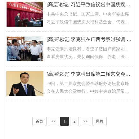
谢。
[
高层论坛
]
习近平致信祝贺中国残疾人福利基金会成立30周年
中共中央总书记、国家主席、中央军委主席
习近平致信中国残疾人福利基金会，代表党
中央、国务院，对基金会成立30周年表示热
烈祝贺，并向全国8500万残疾人和...
[
高层论坛
]
李克强在广西考察时强调 坚持稳中求进 继续稳中有为 使民生改善
李克强来到坛良村，看望了贫困户黄家明，
查看房屋状况，关切询问低保、养老、医保
等情况，叮嘱一定要把家里孩子培养好。在
村口大榕树下，李克强和村民们围坐在一...
[
高层论坛
]
李克强出席第二届京交会暨全球服务论坛北京峰会并发表主旨演讲
29日，第二届京交会暨全球服务论坛北京峰
会在人民大会堂举行，中共中央政治局常
委、国务院总理李克强出席并发表“把服务业
打造成经济社会可持续发展的新引擎...
首页
<<
1
2
>>
尾页