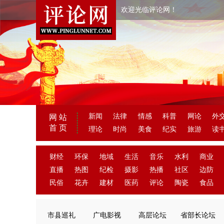
欢迎光临评论网！
新闻
法律
情感
科普
网论
外
网 站
首 页
理论
时尚
美食
纪实
旅游
读
财经
环保
地域
生活
音乐
水利
商业
直播
热图
纪检
摄影
热播
社区
边防
民俗
花卉
建材
医药
评论
陶瓷
食品
市县巡礼
广电影视
高层论坛
省部长论坛