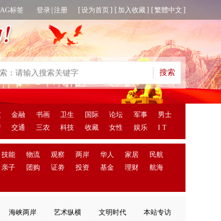
|
[
] [
] [
]
TAG标签
登录
注册
设为首页
加入收藏
繁體中文
友
金融
书画
卫生
国际
论坛
军事
男士
产
交通
三农
科技
收藏
女性
娱乐
I T
技能
物流
观察
两岸
华人
家居
民航
亲子
团购
证劵
投资
基金
理财
航海
海峡两岸
艺术纵横
文明时代
本站专访