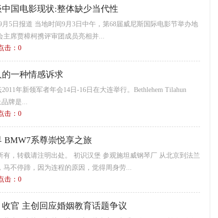
中国电影现状:整体缺少当代性
报9月5日报道 当地时间9月3日中午，第68届威尼斯国际电影节举办地
主席贾樟柯携评审团成员亮相并...
1 点击：
0
是人的一种情感诉求
11年新领军者年会14日-16日在大连举行。Bethlehem Tilahun
品牌是...
0 点击：
0
 BMW7系尊崇悦享之旅
有，转载请注明出处。 初识汉堡 参观施坦威钢琴厂 从北京到法兰
马不停蹄，因为连程的原因，觉得周身劳...
9 点击：
0
收官 主创回应婚姻教育话题争议