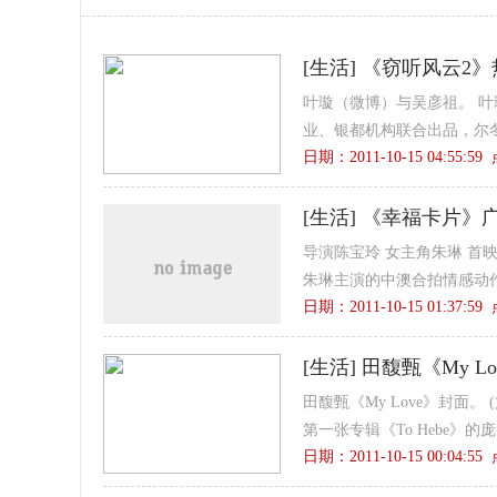
[
生活
]
《窃听风云2》
叶璇（微博）与吴彦祖。 叶
业、银都机构联合出品，尔冬
日期：2011-10-15 04:55:5
[
生活
]
《幸福卡片》广
导演陈宝玲 女主角朱琳 首
朱琳主演的中澳合拍情感动作
日期：2011-10-15 01:37:5
[
生活
]
田馥甄《My L
田馥甄《My Love》封面。
第一张专辑《To Hebe》的
日期：2011-10-15 00:04:5