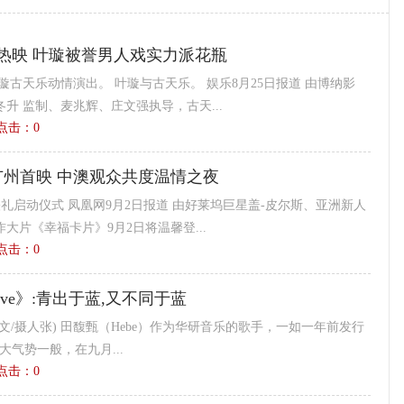
热映 叶璇被誉男人戏实力派花瓶
璇古天乐动情演出。 叶璇与古天乐。 娱乐8月25日报道 由博纳影
升 监制、麦兆辉、庄文强执导，古天...
9 点击：
0
州首映 中澳观众共度温情之夜
映礼启动仪式 凤凰网9月2日报道 由好莱坞巨星盖-皮尔斯、亚洲新人
大片《幸福卡片》9月2日将温馨登...
9 点击：
0
ove》:青出于蓝,又不同于蓝
 (文/摄人张) 田馥甄（Hebe）作为华研音乐的歌手，一如一年前发行
庞大气势一般，在九月...
5 点击：
0