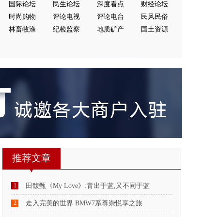
国际论坛
民生论坛
深度看点
财经论坛
时尚购物
评论电视
评论电台
民风民俗
林畜牧渔
纪检监察
地质矿产
国土资源
推荐文章
1
田馥甄《My Love》:青出于蓝,又不同于蓝
2
走入完美的世界 BMW7系尊崇悦享之旅