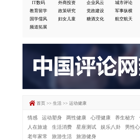
IT数码
外商投资
企业风云
城市评论
教育留学
政策研究
党政建设
军事纵横
国学儒风
妇女儿童
糖酒文化
航空航天
频道拓展
首页
>>
生活
>>
运动健康
情感
运动塑身
两性健康
心理健康
养生秘方
人在旅途
生活消费
星座测试
娱乐八卦
男性心
老年家常
旅游生活
旅游健身