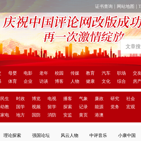
|
|
证书查询
网站地图
交
母婴
电影
老年
校园
传媒
教育
汽车
职场
交
书
体育
企业
访谈
博客
人物
健康
文化
综合
房
民生
时政
博览
电视
播客
气象
廉政
研究
社会
幼教
国学
视频
留学
探索
记录
能源
党务
宏观
家电
地方
国防
消防
安监
黄页
港澳
理论探索
强国论坛
风云人物
中评音乐
小康中国