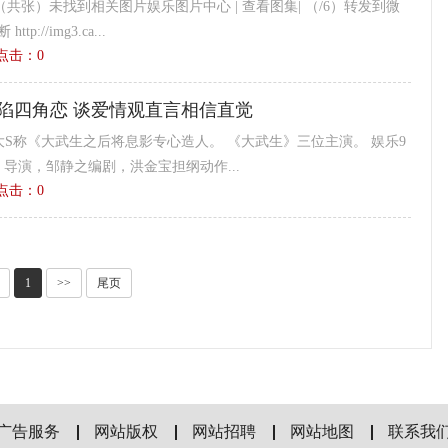
张）未找到相关图片娱乐图片中心 | 查看图集| （/6）转发到微
://img3.ca...
0 点击：
0
陷四角恋 谈爱情观直言相信直觉
大S称《大武生之后将息影专心造人。 《大武生》三位主演。 娱乐9
）导演，邹静之编剧，洪金宝担纲动作...
9 点击：
0
1
>>
尾页
广告服务
网站版权
网站招聘
网站地图
联系我