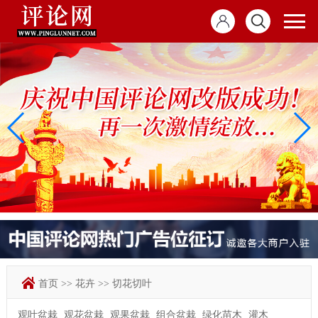
首页
>>
花卉
>>
切花切叶
观叶盆栽
观花盆栽
观果盆栽
组合盆栽
绿化苗木
灌木