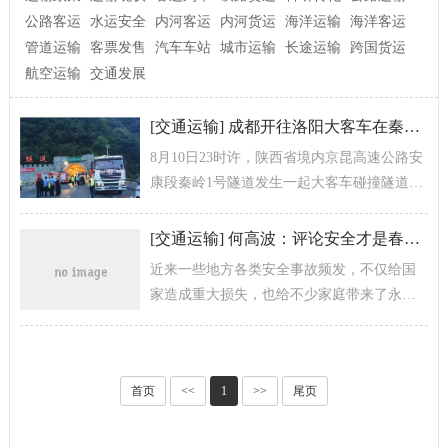
公路客运
水运安全
内河客运
内河货运
海洋运输
海洋客运
管道运输
客票发售
汽车车站
城市运输
长途运输
跨国货运
航空运输
交通发展
[
交通运输
]
成都开往洛阳大客车在秦岭隧道撞壁 已致36死13伤
8月10日23时许，陕西省境内京昆高速公路安
康段秦岭1号隧道发生一起大客车碰撞隧道口
事故，造成车内36人死亡，13人受伤。目前
伤者已送往当地医院救治，...
[
交通运输
]
何高波：评论安全才是春运最大公约数
近来一些地方各类安全事故频发，不仅给国
家造成重大损失，也给不少家庭带来了永远
的伤痛。不由得让人对即将到来的春运出行
安全多了一些思考和忧虑。
首页
<<
1
>>
尾页