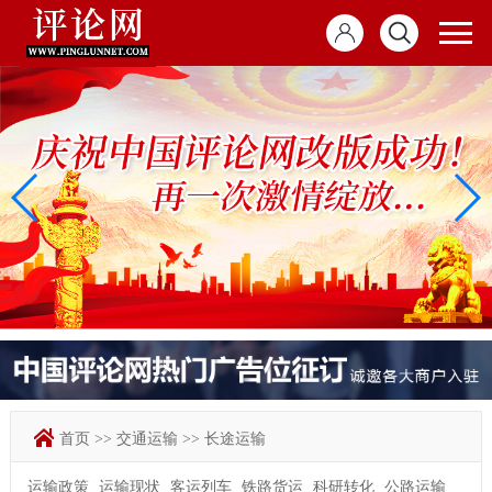
首页
>>
交通运输
>>
长途运输
运输政策
运输现状
客运列车
铁路货运
科研转化
公路运输